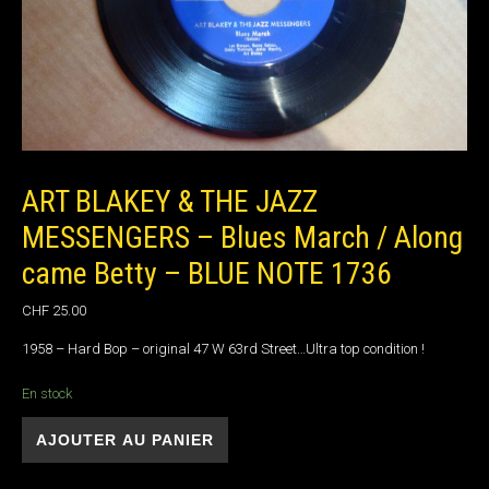
ART BLAKEY & THE JAZZ
MESSENGERS – Blues March / Along
came Betty – BLUE NOTE 1736
CHF
25.00
1958 – Hard Bop – original 47 W 63rd Street…Ultra top condition !
En stock
quantité de ART BLAKEY & THE JAZZ MESSENGERS - Blues March / Along c
AJOUTER AU PANIER