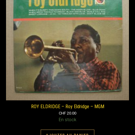
ROY ELDRIDGE – Roy Eldridge – MGM
CHF
20.00
En stock