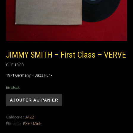
JIMMY SMITH – First Class – VERVE
CHF
19.00
1971 Germany – Jazz Funk
En stock
quantité de JIMMY SMITH - First Class - VERVE
AJOUTER AU PANIER
Catégorie :
JAZZ
Étiquette :
EX+ / Mint-