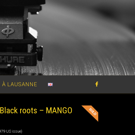
 À LAUSANNE
Black roots – MANGO
979 US issue)