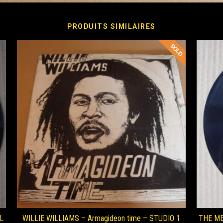
PRODUITS SIMILAIRES
L
WILLIE WILLIAMS – Armagideon time – STUDIO 1
THE MEL