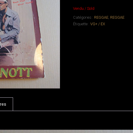
Vendu / Sold
Catégories :
REGGAE
,
REGGAE
Étiquette :
VG+ / EX
res