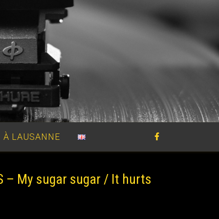
 À LAUSANNE
 – My sugar sugar / It hurts