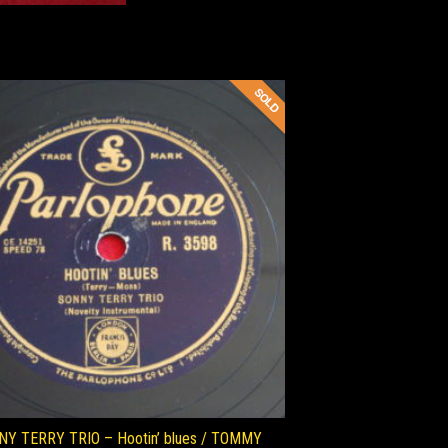
Y TERRY TRIO – Hootin’ blues / TOMMY