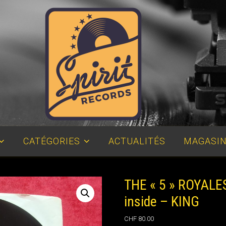
Disquaire, vinyles d'occasion, Lausanne
CATÉGORIES
ACTUALITÉS
MAGASIN
THE « 5 » ROYALES
inside – KING
CHF
80.00