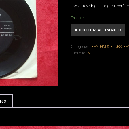
1959 – R&B biggie ! a great perfor
En stock
quantité de THE "5" ROYALES - My su
AJOUTER AU PANIER
Catégories :
RHYTHM & BLUES
,
RH
Étiquette :
M-
res