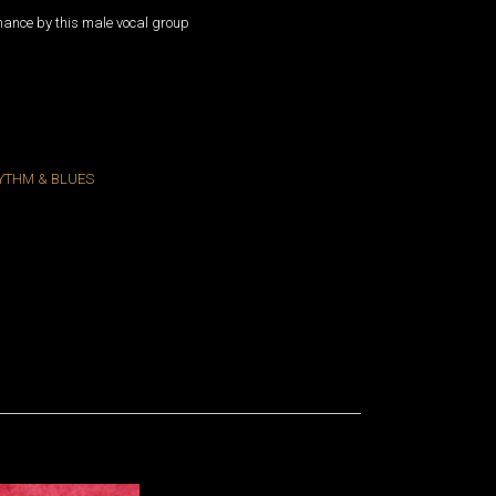
mance by this male vocal group
gar sugar / It hurts inside - KING
YTHM & BLUES